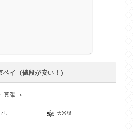
京ベイ（値段が安い！）
・幕張 ＞
フリー
大浴場