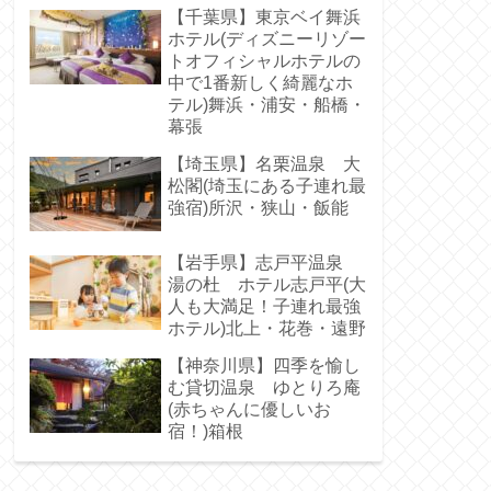
【千葉県】東京ベイ舞浜
ホテル(ディズニーリゾー
トオフィシャルホテルの
中で1番新しく綺麗なホ
テル)舞浜・浦安・船橋・
幕張
【埼玉県】名栗温泉 大
松閣(埼玉にある子連れ最
強宿)所沢・狭山・飯能
【岩手県】志戸平温泉
湯の杜 ホテル志戸平(大
人も大満足！子連れ最強
ホテル)北上・花巻・遠野
【神奈川県】四季を愉し
む貸切温泉 ゆとりろ庵
(赤ちゃんに優しいお
宿！)箱根