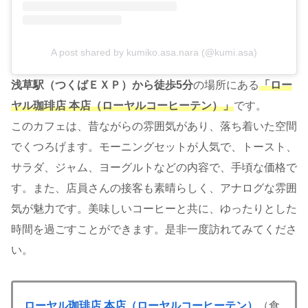
A post shared by kumiko.asa.nara (@kumi.asa)
浅草駅（つくばＥＸＰ）から徒歩5分
の場所にある
「ロー
ヤル珈琲店 本店（ローヤルコーヒーテン）」
です。
このカフェは、昔ながらの雰囲気があり、落ち着いた空間
でくつろげます。モーニングセットが人気で、トースト、
サラダ、ジャム、ヨーグルトなどの内容で、手頃な価格で
す。また、店員さんの接客も素晴らしく、アナログな雰囲
気が魅力です。美味しいコーヒーと共に、ゆったりとした
時間を過ごすことができます。是非一度訪れてみてくださ
い。
ローヤル珈琲店 本店（ローヤルコーヒーテン）
（食