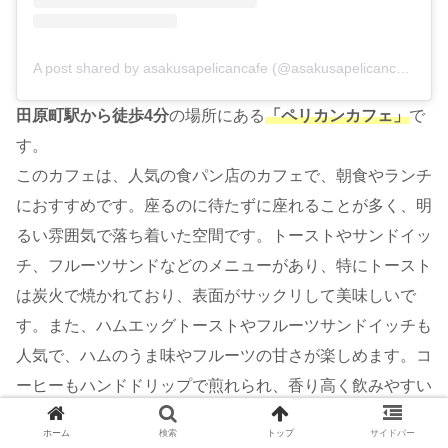
A post shared by asakusapelicancafe (@asakusapelicancafe)
田原町駅から徒歩4分
の場所にある
「ペリカンカフェ」
で
す。
このカフェは、人気の食パン店のカフェで、朝食やランチ
におすすめです。座るのに待たずに座れることが多く、明
るい雰囲気で落ち着いた空間です。トーストやサンドイッ
チ、フルーツサンドなどのメニューがあり、特にトースト
は炭火で焼かれており、表面がサックリして美味しいで
す。また、ハムエッグトーストやフルーツサンドイッチも
人気で、ハムのうま味やフルーツの甘さが楽しめます。コ
ーヒーもハンドドリップで煎れられ、香り高く飲みやすい
です。全体的に美味しい料理と落ち着いた雰囲気が特徴で
ホーム
検索
トップ
サイドバー
す。