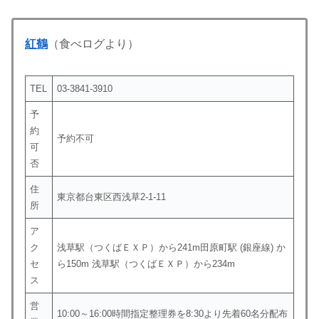
紅鶴
（食べログより）
TEL
03-3841-3910
予
約
予約不可
可
否
住
東京都台東区西浅草2-1-11
所
ア
ク
浅草駅（つくばＥＸＰ）から241m田原町駅 (銀座線) か
セ
ら150m 浅草駅（つくばＥＸＰ）から234m
ス
営
10:00～16:00時間指定整理券を8:30より先着60名分配布