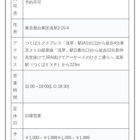
予約不可
可
否
住
東京都台東区浅草2-15-4
所
ア
つくばエクスプレス「浅草」駅(A1出口)から徒歩4分東
ク
京メトロ銀座線「浅草」駅(1番出口)から徒歩12分新仲
セ
見世抜けてJRA抜けてアーケードのひさご通りへ 浅草
ス
駅（つくばＥＸＰ）から223m
営
業
11:00～19:00(L.O.18:30)
時
間
定
休
日曜営業
日
予
￥1,000～￥1,999￥1,000～￥1,999