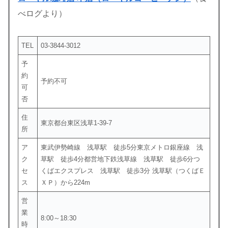
べログより）
TEL
03-3844-3012
予
約
予約不可
可
否
住
東京都台東区浅草1-39-7
所
ア
東武伊勢崎線 浅草駅 徒歩5分東京メトロ銀座線 浅
ク
草駅 徒歩4分都営地下鉄浅草線 浅草駅 徒歩6分つ
セ
くばエクスプレス 浅草駅 徒歩3分 浅草駅（つくばＥ
ス
ＸＰ）から224m
営
業
8:00～18:30
時