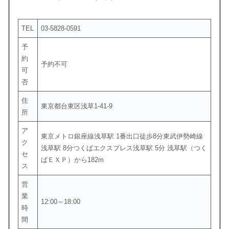
TEL
03-5828-0591
予
約
予約不可
可
否
住
東京都台東区浅草1-41-9
所
ア
東京メトロ銀座線浅草駅 1番出口徒歩8分東武伊勢崎線
ク
浅草駅 8分つくばエクスプレス浅草駅 5分 浅草駅（つく
セ
ばＥＸＰ）から182m
ス
営
業
12:00～18:00
時
間