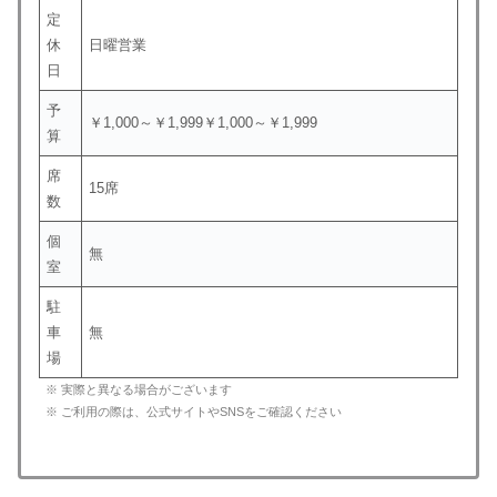
定
休
日曜営業
日
予
￥1,000～￥1,999￥1,000～￥1,999
算
席
15席
数
個
無
室
駐
車
無
場
※ 実際と異なる場合がございます
※ ご利用の際は、公式サイトやSNSをご確認ください