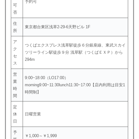
予約可
可
否
住
東京都台東区浅草2-29-6天野ビル 1F
所
ア
つくばエクスプレス浅草駅徒歩６分銀座線、東武スカイ
ク
ツリーライン駅徒歩９分 浅草駅（つくばＥＸＰ）から
セ
294m
ス
営
9:00~18:00（LO17:00）
業
morning9:00~11:30lunch11:30~17:00【店内利用は目安1
時
時間制】
間
定
休
日曜営業
日
予
￥1,000～￥1,999