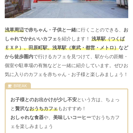
浅草周辺
で赤ちゃん・子供と一緒
に行くことのできる、
お
しゃれでかわいいカフェ
を紹介します！
浅草駅（つくば
ＥＸＰ）、田原町駅、浅草駅（東武・都営・メトロ）
など
から徒歩圏内
で行けるカフェを見つけて、駅からの距離・
個室や駐車場の有無などと一緒に紹介しています。ぜひお
気に入りのカフェを赤ちゃん・お子様と楽しみましょう！
お子様とのお出かけが少し不安
という方は、ちょっ
と
贅沢な
おうちカフェ
もおすすめ！
おしゃれな食器
や、
美味しいコーヒー
でおうちカフ
ェを楽しみましょう