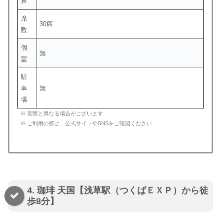
算
席
30席
数
個
無
室
駐
車
無
場
※ 実際と異なる場合がございます
※ ご利用の際は、公式サイトやSNSをご確認ください
4. 珈琲 天国【浅草駅（つくばＥＸＰ）から徒
歩8分】