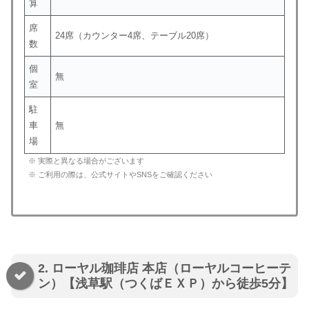
算
席
24席（カウンター4席、テーブル20席）
数
個
無
室
駐
車
無
場
※ 実際と異なる場合がございます
※ ご利用の際は、公式サイトやSNSをご確認ください
2. ローヤル珈琲店 本店（ローヤルコーヒーテ
ン）【浅草駅（つくばＥＸＰ）から徒歩5分】