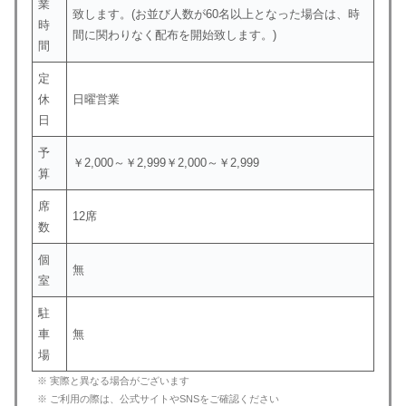
業
致します。(お並び人数が60名以上となった場合は、時
時
間に関わりなく配布を開始致します。)
間
定
休
日曜営業
日
予
￥2,000～￥2,999￥2,000～￥2,999
算
席
12席
数
個
無
室
駐
車
無
場
※ 実際と異なる場合がございます
※ ご利用の際は、公式サイトやSNSをご確認ください