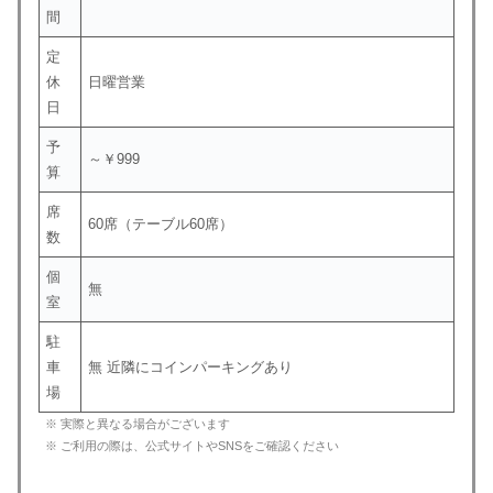
間
定
休
日曜営業
日
予
～￥999
算
席
60席（テーブル60席）
数
個
無
室
駐
車
無 近隣にコインパーキングあり
場
※ 実際と異なる場合がございます
※ ご利用の際は、公式サイトやSNSをご確認ください