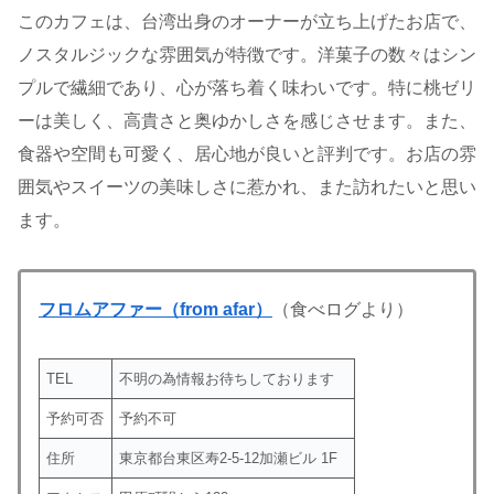
このカフェは、台湾出身のオーナーが立ち上げたお店で、
ノスタルジックな雰囲気が特徴です。洋菓子の数々はシン
プルで繊細であり、心が落ち着く味わいです。特に桃ゼリ
ーは美しく、高貴さと奥ゆかしさを感じさせます。また、
食器や空間も可愛く、居心地が良いと評判です。お店の雰
囲気やスイーツの美味しさに惹かれ、また訪れたいと思い
ます。
フロムアファー（from afar）
（食べログより）
TEL
不明の為情報お待ちしております
予約可否
予約不可
住所
東京都台東区寿2-5-12加瀬ビル 1F