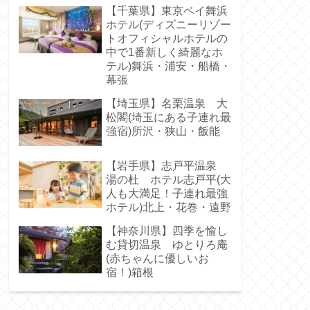
【千葉県】東京ベイ舞浜
ホテル(ディズニーリゾー
トオフィシャルホテルの
中で1番新しく綺麗なホ
テル)舞浜・浦安・船橋・
幕張
【埼玉県】名栗温泉 大
松閣(埼玉にある子連れ最
強宿)所沢・狭山・飯能
【岩手県】志戸平温泉
湯の杜 ホテル志戸平(大
人も大満足！子連れ最強
ホテル)北上・花巻・遠野
【神奈川県】四季を愉し
む貸切温泉 ゆとりろ庵
(赤ちゃんに優しいお
宿！)箱根