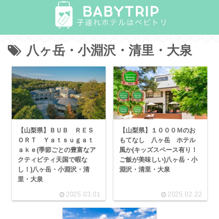
八ヶ岳・小淵沢・清里・大泉
【山梨県】ＢＵＢ ＲＥＳ
【山梨県】１０００Ｍのお
ＯＲＴ Ｙａｔｓｕｇａｔ
もてなし 八ヶ岳 ホテル
ａｋｅ(季節ごとの豊富なア
風か(キッズスペース有り！
クティビティ天国で暇な
ご飯が美味しい)八ヶ岳・小
し！)八ヶ岳・小淵沢・清
淵沢・清里・大泉
里・大泉
2025.03.01
2025.02.22