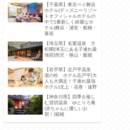
【千葉県】東京ベイ舞浜
ホテル(ディズニーリゾー
トオフィシャルホテルの
中で1番新しく綺麗なホ
テル)舞浜・浦安・船橋・
幕張
【埼玉県】名栗温泉 大
松閣(埼玉にある子連れ最
強宿)所沢・狭山・飯能
【岩手県】志戸平温泉
湯の杜 ホテル志戸平(大
人も大満足！子連れ最強
ホテル)北上・花巻・遠野
【神奈川県】四季を愉し
む貸切温泉 ゆとりろ庵
(赤ちゃんに優しいお
宿！)箱根